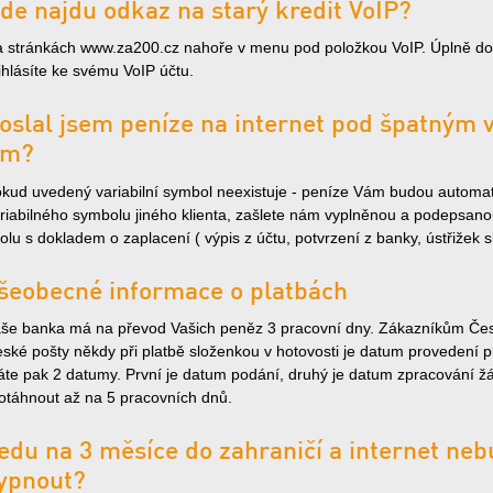
de najdu odkaz na starý kredit VoIP?
 stránkách www.za200.cz nahoře v menu pod položkou VoIP. Úplně dol
ihlásíte ke svému VoIP účtu.
oslal jsem peníze na internet pod špatným 
ím?
kud uvedený variabilní symbol neexistuje - peníze Vám budou automatic
riabilného symbolu jiného klienta, zašlete nám vyplněnou a podepsano
olu s dokladem o zaplacení ( výpis z účtu, potvrzení z banky, ústřižek s
šeobecné informace o platbách
še banka má na převod Vašich peněz 3 pracovní dny. Zákazníkům Česk
ské pošty někdy při platbě složenkou v hotovosti je datum provedení pl
te pak 2 datumy. První je datum podání, druhý je datum zpracování žá
otáhnout až na 5 pracovních dnů.
edu na 3 měsíce do zahraničí a internet neb
ypnout?