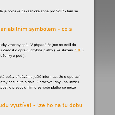
e je položka Zákaznická zóna pro VoIP - tam se
variabilním symbolem - co s
ky vráceny zpět. V případě že jste se trefil do
u Žádost o opravu chybné platby ( ke stažení
ZDE
)
loženky a pod ).
é pošty přidáváme ještě informaci, že u operací
atby posunuto o další 2 pracovní dny. (na útržku
dosti o převod). Tímto se vaše platba se může
udu využívat - lze ho na tu dobu