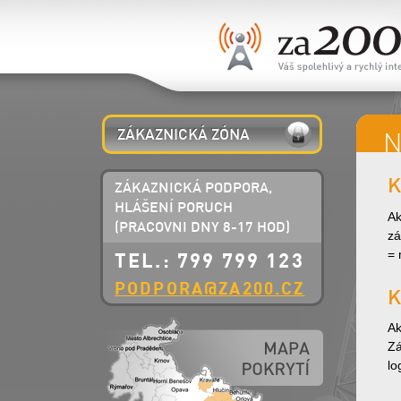
ZÁKAZNICKÁ ZÓNA
N
K
ZÁKAZNICKÁ PODPORA,
HLÁŠENÍ PORUCH
Ak
(PRACOVNI DNY 8-17 HOD)
zá
= 
TEL.: 799 799 123
PODPORA@ZA200.CZ
K
Ak
Zá
lo