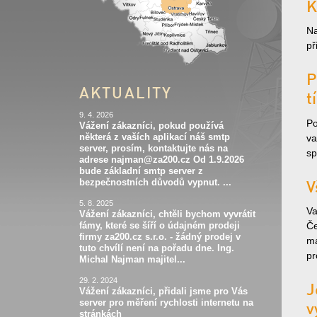
K
Na
př
P
AKTUALITY
t
9. 4. 2026
Po
Vážení zákazníci, pokud používá
některá z vaších aplikací náš smtp
va
server, prosím, kontaktujte nás na
sp
adrese najman@za200.cz Od 1.9.2026
bude základní smtp server z
V
bezpečnostních důvodů vypnut. ...
5. 8. 2025
Va
Vážení zákazníci, chtěli bychom vyvrátit
Če
fámy, které se šíří o údajném prodeji
firmy za200.cz s.r.o. - žádný prodej v
má
tuto chvílí není na pořadu dne. Ing.
pr
Michal Najman majitel...
29. 2. 2024
J
Vážení zákazníci, přidali jsme pro Vás
server pro měření rychlosti internetu na
v
stránkách