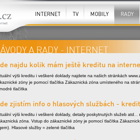
INTERNET
TV
MOBILY
RADY
ÁVODY A RADY - INTERNET
de najdu kolik mám ještě kreditu na interne
tuální výši kreditu i veškeré doklady najdete na našich stránkách www
kaznické zóny je pomocí tlačítka Zákaznická zóna umísteného na strán
modré tlačítka
de zjistím info o hlasových službách - kredit
tuální výši kreditu i veškeré doklady, detaily poskytnutých služeb atd.
kaznická zóna. Vstup do zákaznické zóny je pomocí tlačítka Zákaznic
gem). Hlasové služby = zelené tlačítka