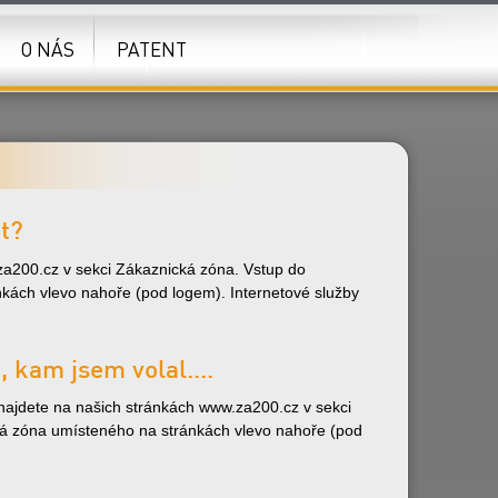
O NÁS
PATENT
t?
.za200.cz v sekci Zákaznická zóna. Vstup do
kách vlevo nahoře (pod logem). Internetové služby
, kam jsem volal....
.. najdete na našich stránkách www.za200.cz v sekci
ká zóna umísteného na stránkách vlevo nahoře (pod