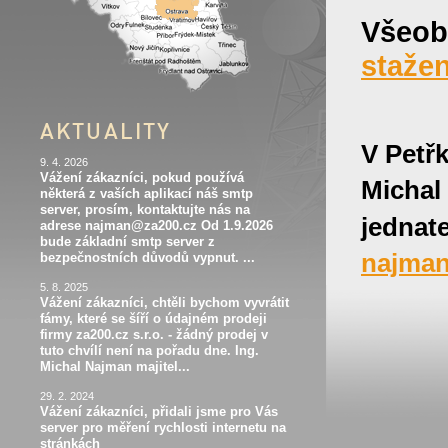
Všeobe
stažen
AKTUALITY
V Petřk
9. 4. 2026
Vážení zákazníci, pokud používá
Michal
některá z vaších aplikací náš smtp
server, prosím, kontaktujte nás na
jednate
adrese najman@za200.cz Od 1.9.2026
bude základní smtp server z
najma
bezpečnostních důvodů vypnut. ...
5. 8. 2025
Vážení zákazníci, chtěli bychom vyvrátit
fámy, které se šíří o údajném prodeji
firmy za200.cz s.r.o. - žádný prodej v
tuto chvílí není na pořadu dne. Ing.
Michal Najman majitel...
29. 2. 2024
Vážení zákazníci, přidali jsme pro Vás
server pro měření rychlosti internetu na
stránkách