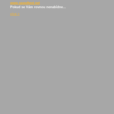
www.speedtest.net
Pokud se Vám rovnou nenabídne...
ví­ce >