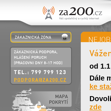
ZÁKAZNICKÁ ZÓNA
NEJOB
Vážen
ZÁKAZNICKÁ PODPORA,
HLÁŠENÍ PORUCH
(PRACOVNI DNY 8-17 HOD)
od 1.
TEL.: 799 799 123
Dále m
PODPORA@ZA200.CZ
ke sta
Dovoli
zde